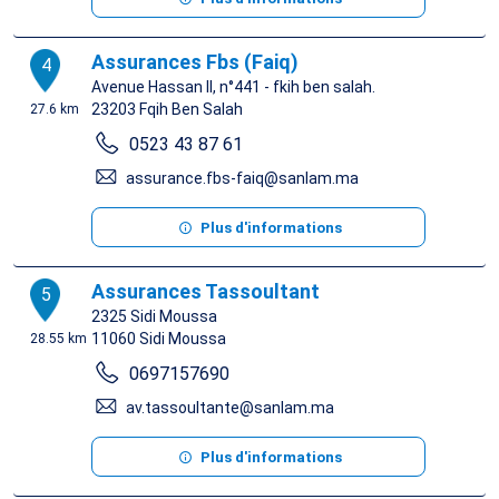
Assurances Fbs (Faiq)
4
Avenue Hassan II, n°441 - fkih ben salah.
23203
Fqih Ben Salah
27.6 km
0523 43 87 61
assurance.fbs-faiq@sanlam.ma
Plus d'informations
Assurances Tassoultant
5
2325 Sidi Moussa
11060
Sidi Moussa
28.55 km
0697157690
av.tassoultante@sanlam.ma
Plus d'informations