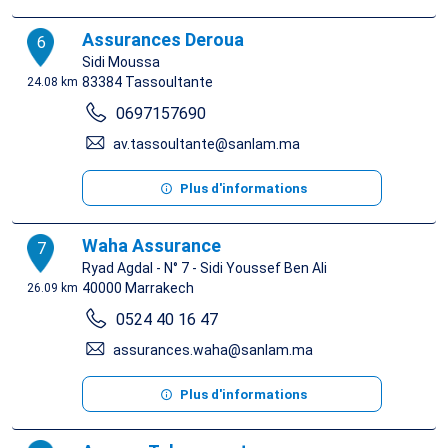
Assurances Deroua
6
Sidi Moussa
83384
Tassoultante
24.08 km
0697157690
av.tassoultante@sanlam.ma
Plus d'informations
Waha Assurance
7
Ryad Agdal - N° 7 - Sidi Youssef Ben Ali
40000
Marrakech
26.09 km
0524 40 16 47
assurances.waha@sanlam.ma
Plus d'informations