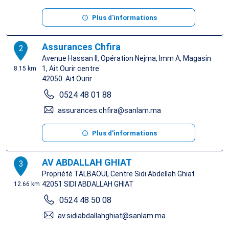
Plus d'informations
Assurances Chfira
2
Avenue Hassan II, Opération Nejma, Imm A, Magasin
1, Ait Ourir centre
8.15 km
42050.
Ait Ourir
0524 48 01 88
assurances.chfira@sanlam.ma
Plus d'informations
AV ABDALLAH GHIAT
3
Propriété TALBAOUI, Centre Sidi Abdellah Ghiat
42051
SIDI ABDALLAH GHIAT
12.66 km
0524 48 50 08
av.sidiabdallahghiat@sanlam.ma